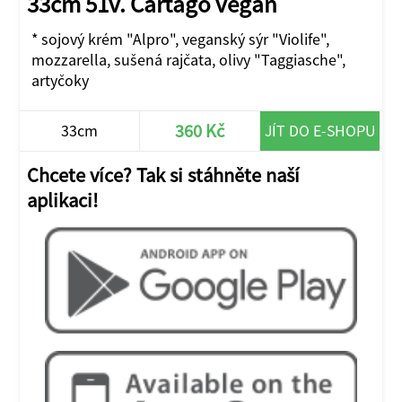
33cm 51v. Cartago vegan
* sojový krém "Alpro", veganský sýr "Violife",
mozzarella, sušená rajčata, olivy "Taggiasche",
artyčoky
360 Kč
33cm
JÍT DO E-SHOPU
Chcete více? Tak si stáhněte naší
aplikaci!