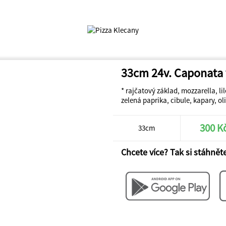
33cm 24v. Caponata
* rajčatový základ, mozzarella, lil
zelená paprika, cibule, kapary, o
300 K
33cm
Chcete více? Tak si stáhněte