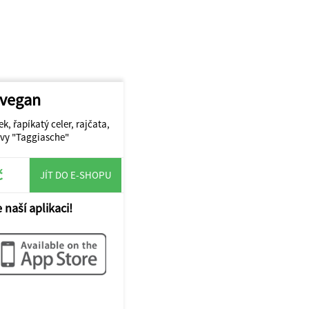
 vegan
ek, řapíkatý celer, rajčata,
livy "Taggiasche"
č
JÍT DO E-SHOPU
 naší aplikaci!